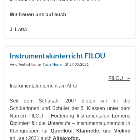
Wir freuen uns auf euch
J. Latta
Instrumentalunterricht FILOU
Veröffentlicht unter
Fach Musik
27.05.2021
FILOU –
Instrumentalunterricht am AFG
Seit dem Schuljahr 2007 bieten wir für die
Schülerinnen und Schüler der 5. Klassen unter dem
Namen FILOU –
F
örderung
I
nstrumentalen
L
ernens
O
ptimiert für die
U
nterstufe – Instrumentalunterricht in
Kleingruppen für
Querflöte
,
Klarinette,
und
Violine
an., seit 2021 auch
Altsaxofon.