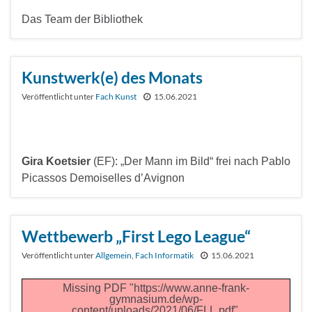
Das Team der Bibliothek
Kunstwerk(e) des Monats
Veröffentlicht unter
Fach Kunst
15.06.2021
Gira Koetsier
(EF): „Der Mann im Bild“ frei nach Pablo
Picassos Demoiselles d’Avignon
Wettbewerb „First Lego League“
Veröffentlicht unter
Allgemein
,
Fach Informatik
15.06.2021
Missing PDF "https://www.anne-frank-
gymnasium.de/wp-
content/uploads/2021/06/FLL.pdf".