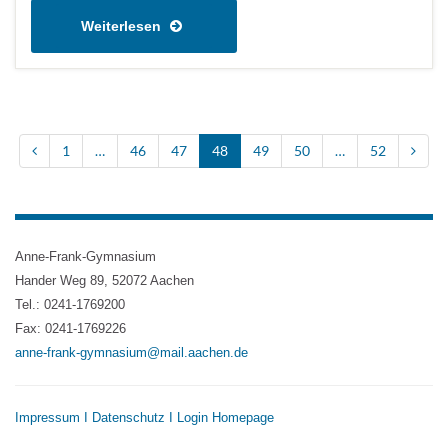
Weiterlesen
1
…
46
47
48
49
50
…
52
Anne-Frank-Gymnasium
Hander Weg 89, 52072 Aachen
Tel.: 0241-1769200
Fax: 0241-1769226
anne-frank-gymnasium@mail.aachen.de
Impressum
I
Datenschutz
I
Login Homepage