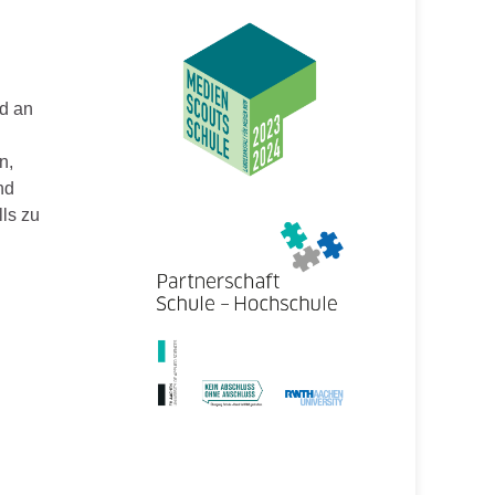
nd an
n,
nd
ls zu