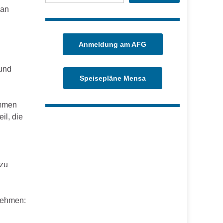
ean
Anmeldung am AFG
 und
Speisepläne Mensa
mmen
il, die
 zu
lnehmen: