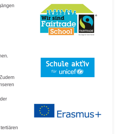
ngängen
nen.
. Zudem
unseren
 der
tertiären