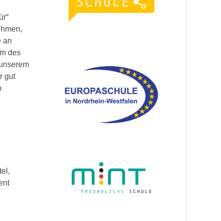
n
ür“
nehmen,
e an
um des
r unserem
r gut
h
el,
ent