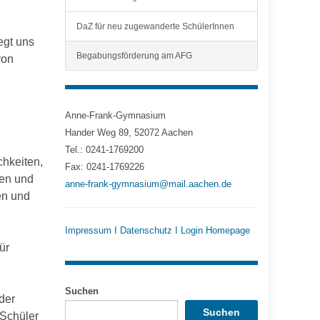
DaZ für neu zugewanderte SchülerInnen
egt uns
Begabungsförderung am AFG
von
Anne-Frank-Gymnasium
Hander Weg 89, 52072 Aachen
Tel.: 0241-1769200
chkeiten,
Fax: 0241-1769226
ben und
anne-frank-gymnasium@mail.aachen.de
en und
Impressum
I
Datenschutz
I
Login Homepage
ür
Suchen
der
Suchen
 Schüler