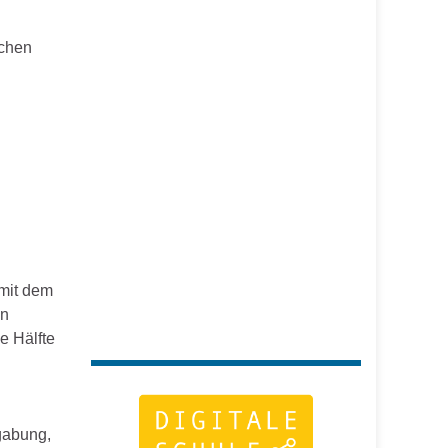
chen
 mit dem
en
e Hälfte
egabung,