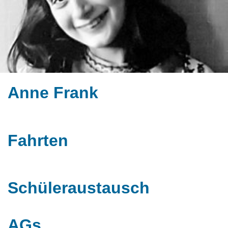
Anne Frank
Fahrten
Schüleraustausch
AGs