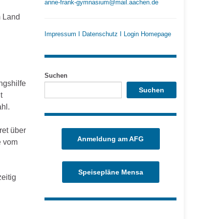
anne-frank-gymnasium@mail.aachen.de
m Land
Impressum
I
Datenschutz
I
Login Homepage
Suchen
ngshilfe
Suchen
t
hl.
ret über
Anmeldung am AFG
e vom
Speisepläne Mensa
eitig