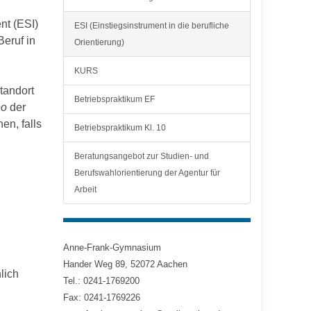
nt (ESI)
ESI (Einstiegsinstrument in die berufliche
eruf in
Orientierung)
KURS
tandort
Betriebspraktikum EF
eo
der
en, falls
Betriebspraktikum Kl. 10
Beratungsangebot zur Studien- und
Berufswahlorientierung der Agentur für
Arbeit
Anne-Frank-Gymnasium
Hander Weg 89, 52072 Aachen
lich
Tel.: 0241-1769200
Fax: 0241-1769226