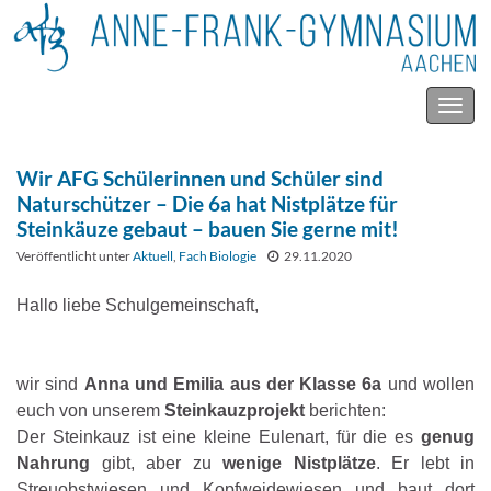
Navig
umsc
Wir AFG Schülerinnen und Schüler sind
Naturschützer – Die 6a hat Nistplätze für
Steinkäuze gebaut – bauen Sie gerne mit!
Veröffentlicht unter
Aktuell
,
Fach Biologie
29.11.2020
Hallo liebe Schulgemeinschaft,
wir sind
Anna und Emilia aus der Klasse 6a
und wollen
euch von unserem
Steinkauzprojekt
berichten:
Der Steinkauz ist eine kleine Eulenart, für die es
genug
Nahrung
gibt, aber zu
wenige Nistplätze
. Er lebt in
Streuobstwiesen und Kopfweidewiesen und baut dort