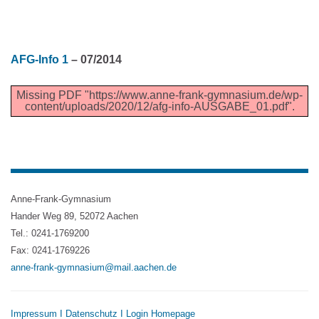
AFG-Info 1
– 07/2014
Missing PDF "https://www.anne-frank-gymnasium.de/wp-
content/uploads/2020/12/afg-info-AUSGABE_01.pdf".
Anne-Frank-Gymnasium
Hander Weg 89, 52072 Aachen
Tel.: 0241-1769200
Fax: 0241-1769226
anne-frank-gymnasium@mail.aachen.de
Impressum
I
Datenschutz
I
Login Homepage