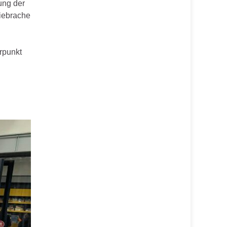
ung der
iebrache
rpunkt