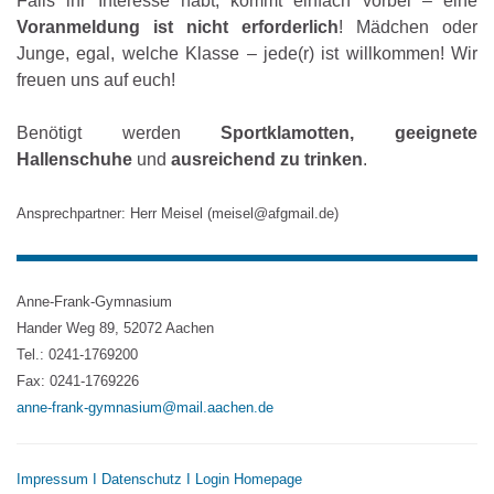
Falls ihr Interesse habt, kommt einfach vorbei – eine
Voranmeldung ist nicht erforderlich
! Mädchen oder
Junge, egal, welche Klasse – jede(r) ist willkommen! Wir
freuen uns auf euch!
Benötigt werden
Sportklamotten, geeignete
Hallenschuhe
und
ausreichend zu trinken
.
Ansprechpartner: Herr Meisel (meisel@afgmail.de)
Anne-Frank-Gymnasium
Hander Weg 89, 52072 Aachen
Tel.: 0241-1769200
Fax: 0241-1769226
anne-frank-gymnasium@mail.aachen.de
Impressum
I
Datenschutz
I
Login Homepage